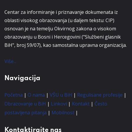
Centar za informiranje i priznavanje dokumenata iz
oblasti visokog obrazovanja (u daljem tekstu: CIP)
osnovan je na temelju Okvirnog zakona o visokom
obrazovanju u Bosni i Hercegovini ("Službeni glasnik
BiH", broj 59/07), kao samostalna upravna organizacija.
Više...
Navigacija
Početna
|
O nama
|
VŠU u BiH
|
Regulisane profesije
|
Obrazovanje u BiH
|
Linkovi
|
Kontakt
|
Često
postavljena pitanja
|
Mobilnost
|
Kontaktirajte nas