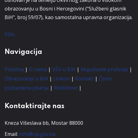
obrazovanju u Bosni i Hercegovini ("Službeni glasnik
BiH", broj 59/07), kao samostalna upravna organizacija.
Više...
Navigacija
Početna
|
O nama
|
VŠU u BiH
|
Regulisane profesije
|
Obrazovanje u BiH
|
Linkovi
|
Kontakt
|
Često
postavljena pitanja
|
Mobilnost
|
Kontaktirajte nas
Kneza Višeslava bb, Mostar 88000
Email:
info@cip.gov.ba