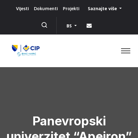
Saznajte više
Vijesti
Dokumenti
Projekti
BS
Panevropski
univerzitet “Apeiron”