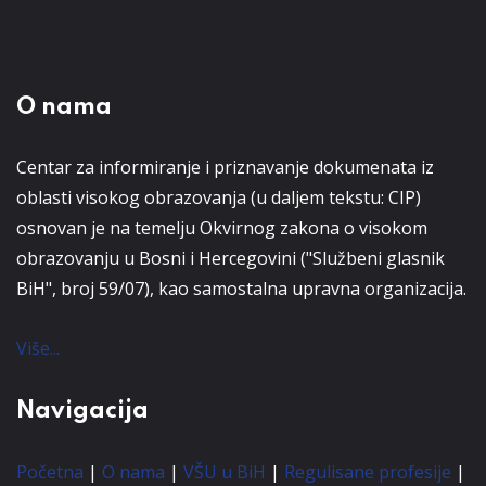
O nama
Centar za informiranje i priznavanje dokumenata iz
oblasti visokog obrazovanja (u daljem tekstu: CIP)
osnovan je na temelju Okvirnog zakona o visokom
obrazovanju u Bosni i Hercegovini ("Službeni glasnik
BiH", broj 59/07), kao samostalna upravna organizacija.
Više...
Navigacija
Početna
|
O nama
|
VŠU u BiH
|
Regulisane profesije
|