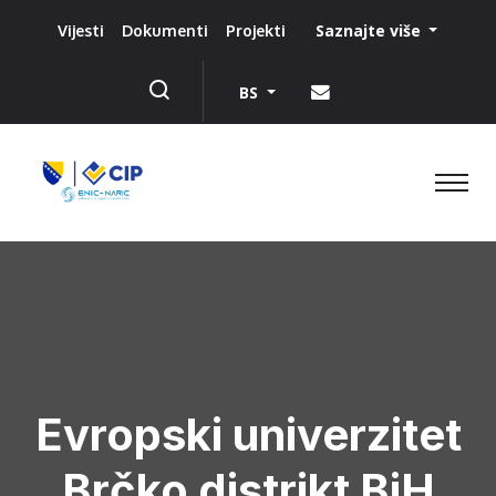
Saznajte više
Vijesti
Dokumenti
Projekti
BS
Evropski univerzitet
Brčko distrikt BiH