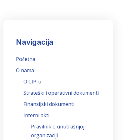
Navigacija
Početna
O nama
O CIP-u
Strateški i operativni dokumenti
Finansijski dokumenti
Interni akti
Pravilnik o unutrašnjoj
organizaciji