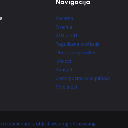
Navigacija
ta
Početna
O nama
VŠU u BiH
Regulisane profesije
Obrazovanje u BiH
Linkovi
Kontakt
Često postavljena pitanja
Mobilnost
je dokumenata iz oblasti visokog obrazovanja