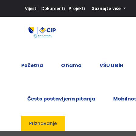
Saznajte više
Vijesti
Dokumenti
Projekti
Početna
O nama
VŠU u BiH
Često postavljena pitanja
Mobilno
Priznavanje